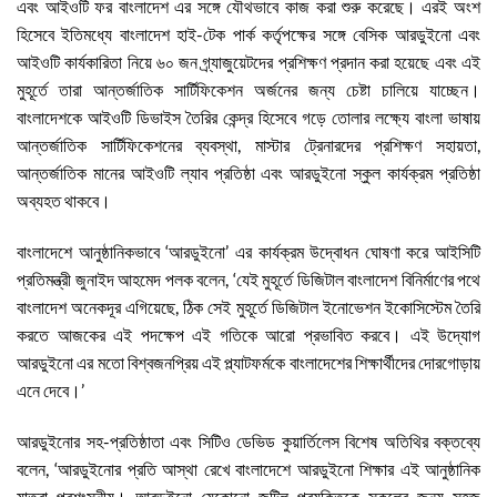
এবং আইওটি ফর বাংলাদেশ এর সঙ্গে যৌথভাবে কাজ করা শুরু করেছে। এরই অংশ
হিসেবে ইতিমধ্যে বাংলাদেশ হাই-টেক পার্ক কর্তৃপক্ষের সঙ্গে বেসিক আরডুইনো এবং
আইওটি কার্যকারিতা নিয়ে ৬০ জন গ্র্যাজুয়েটদের প্রশিক্ষণ প্রদান করা হয়েছে এবং এই
মুহূর্তে তারা আন্তর্জাতিক সার্টিফিকেশন অর্জনের জন্য চেষ্টা চালিয়ে যাচ্ছেন।
বাংলাদেশকে আইওটি ডিভাইস তৈরির কেন্দ্র হিসেবে গড়ে তোলার লক্ষ্যে বাংলা ভাষায়
আন্তর্জাতিক সার্টিফিকেশনের ব্যবস্থা, মাস্টার ট্রেনারদের প্রশিক্ষণ সহায়তা,
আন্তর্জাতিক মানের আইওটি ল্যাব প্রতিষ্ঠা এবং আরডুইনো স্কুল কার্যক্রম প্রতিষ্ঠা
অব্যহত থাকবে।
বাংলাদেশে আনুষ্ঠানিকভাবে ‘আরডুইনো’ এর কার্যক্রম উদ্বোধন ঘোষণা করে আইসিটি
প্রতিমন্ত্রী জুনাইদ আহমেদ পলক বলেন, ‘যেই মুহূর্তে ডিজিটাল বাংলাদেশ বিনির্মাণের পথে
বাংলাদেশ অনেকদূর এগিয়েছে, ঠিক সেই মুহূর্তে ডিজিটাল ইনোভেশন ইকোসিস্টেম তৈরি
করতে আজকের এই পদক্ষেপ এই গতিকে আরো প্রভাবিত করবে। এই উদ্যোগ
আরডুইনো এর মতো বিশ্বজনপ্রিয় এই প্ল্যাটফর্মকে বাংলাদেশের শিক্ষার্থীদের দোরগোড়ায়
এনে দেবে।’
আরডুইনোর সহ-প্রতিষ্ঠাতা এবং সিটিও ডেভিড কুয়ার্তিলেস বিশেষ অতিথির বক্তব্যে
বলেন, ‘আরডুইনোর প্রতি আস্থা রেখে বাংলাদেশে আরডুইনো শিক্ষার এই আনুষ্ঠানিক
যাত্রা প্রশংসনীয়। আরডুইনো যেকোনো জটিল প্রযুক্তিকে সকলের জন্য সহজ